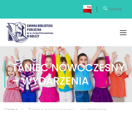
TANIEC NOWOCZESNY
– WYDARZENIA
Home
Taniec nowoczesny – wydarzenia