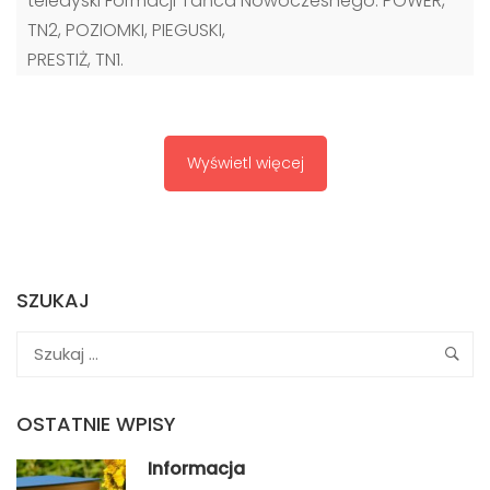
teledyski Formacji Tańca Nowoczesnego: POWER,
TN2, POZIOMKI, PIEGUSKI,
PRESTIŻ, TN1.
Wyświetl więcej
SZUKAJ
OSTATNIE WPISY
Informacja