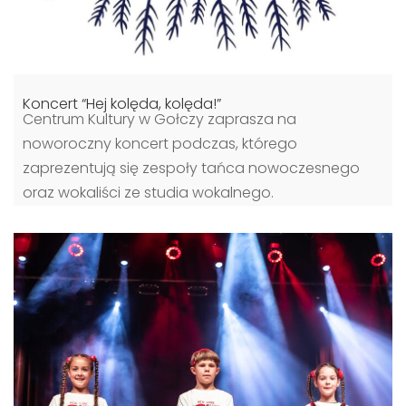
Koncert “Hej kolęda, kolęda!”
Centrum Kultury w Gołczy zaprasza na
noworoczny koncert podczas, którego
zaprezentują się zespoły tańca nowoczesnego
oraz wokaliści ze studia wokalnego.