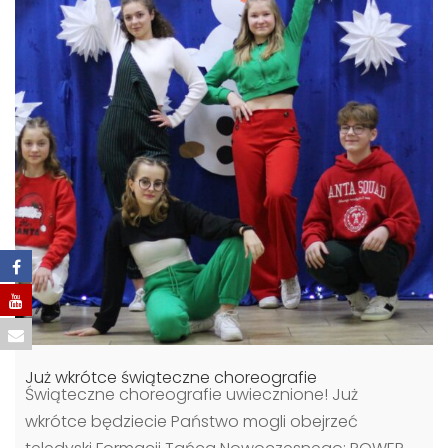
Już wkrótce świąteczne choreografie
Świąteczne choreografie uwiecznione! Już
wkrótce będziecie Państwo mogli obejrzeć