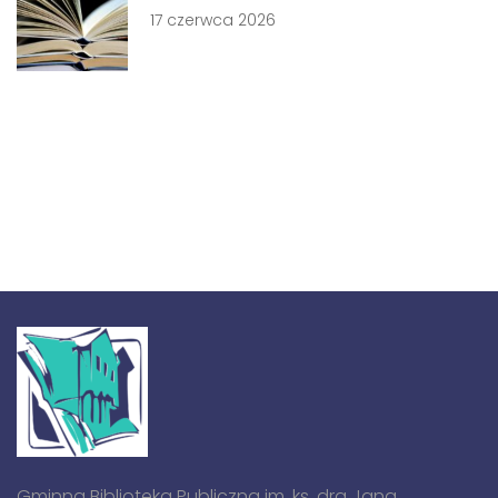
17 czerwca 2026
Gminna Biblioteka Publiczna im. ks. dra Jana