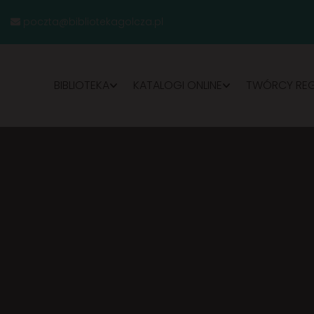
poczta@bibliotekagolcza.pl
BIBLIOTEKA
KATALOGI ONLINE
TWÓRCY RE