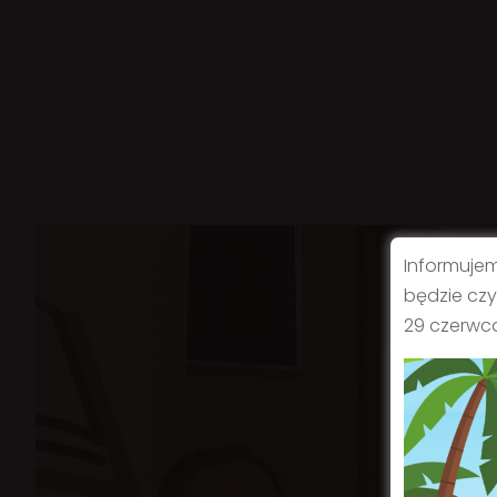
Informujem
będzie czy
29 czerwca