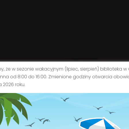
y, że w sezonie wakacyjnym (lipiec, sierpień) biblioteka w
nna od 8:00 do 16:00. Zmienione godziny otwarcia obowi
 2026 roku.