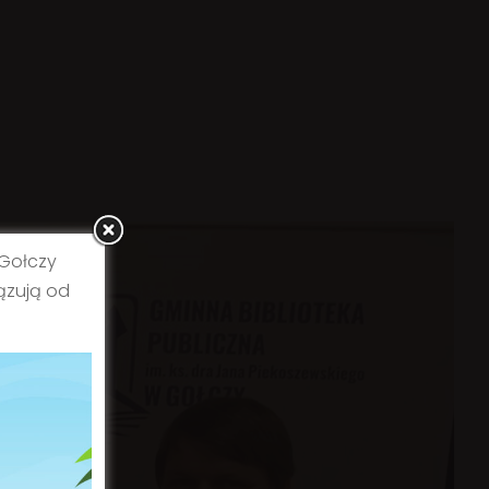
 Gołczy
ązują od