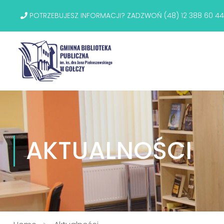
POTRZEBUJESZ INFORMACJI? ZADZWOŃ (48) 12 388 60 44
AKTUALNOŚCI