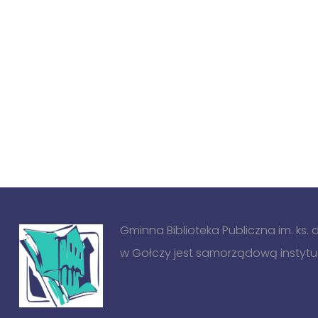
Gminna Biblioteka Publiczna im. ks.
w Gołczy jest samorządową instytucj