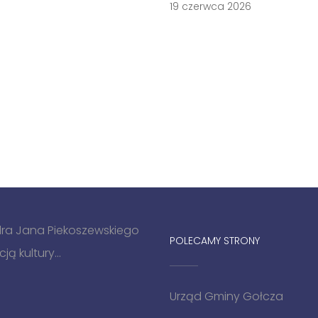
19 czerwca 2026
 dra Jana Piekoszewskiego
POLECAMY STRONY
ą kultury...
Urząd Gminy Gołcza