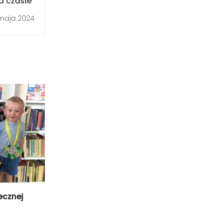
a czasie"
maja 2024
ecznej