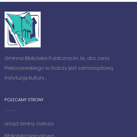
Gminna Biblioteka Publiczna im. ks. dra Jana
Piekoszewskiego w Gołczy jest samorządową
instytucją kultury...
POLECAMY STRONY
Urząd Gminy Gołcza
Biblioteka Narodowa