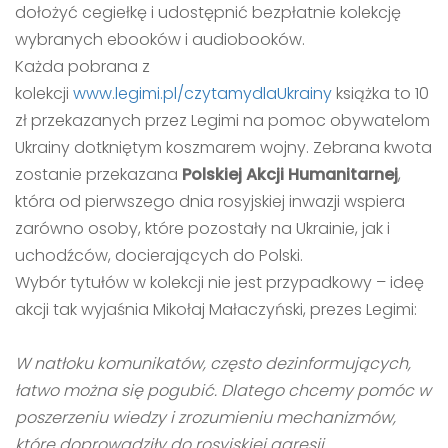
dołożyć cegiełkę i udostępnić bezpłatnie kolekcję
wybranych ebooków i audiobooków.
Każda pobrana z
kolekcji
www.legimi.pl/czytamydlaUkrainy
książka to 10
zł przekazanych przez Legimi na pomoc obywatelom
Ukrainy dotkniętym koszmarem wojny. Zebrana kwota
zostanie przekazana
Polskiej Akcji Humanitarnej
,
która od pierwszego dnia rosyjskiej inwazji wspiera
zarówno osoby, które pozostały na Ukrainie, jak i
uchodźców, docierających do Polski.
Wybór tytułów w kolekcji nie jest przypadkowy – ideę
akcji tak wyjaśnia Mikołaj Małaczyński, prezes Legimi:
W natłoku komunikatów, często dezinformujących,
łatwo można się pogubić. Dlatego chcemy pomóc w
poszerzeniu wiedzy i zrozumieniu mechanizmów,
które doprowadziły do rosyjskiej agresji,