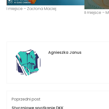
I miejsce – Zacłona Maciej
II miejsce –
Agnieszka Janus
Poprzedni post
Styczniowe spotkanie DKK