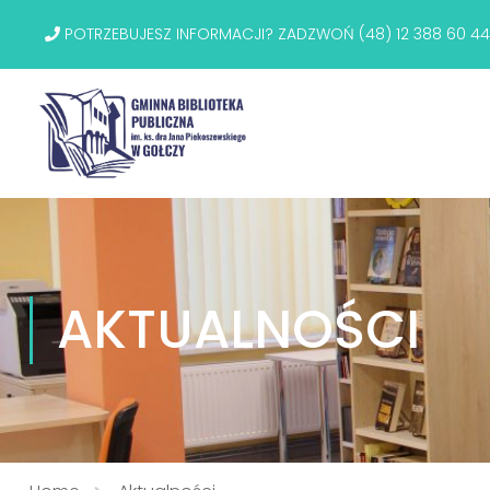
POTRZEBUJESZ INFORMACJI? ZADZWOŃ (48) 12 388 60 44
AKTUALNOŚCI