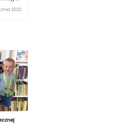
ny Gołcza
cznia 2022
ecznej