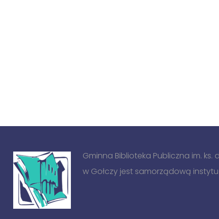
Gminna Biblioteka Publiczna im. ks.
w Gołczy jest samorządową instytucj