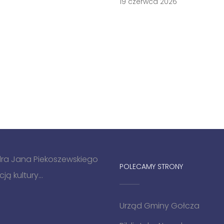
19 czerwca 2026
 dra Jana Piekoszewskiego
POLECAMY STRONY
ą kultury...
Urząd Gminy Gołcza